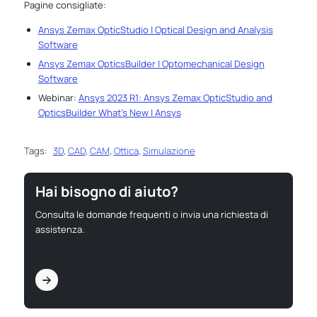
Pagine consigliate:
Ansys Zemax OpticStudio | Optical Design and Analysis
Software
Ansys Zemax OpticsBuilder | Optomechanical Design
Software
Webinar:
Ansys 2023 R1: Ansys Zemax OpticStudio and
OpticsBuilder What’s New | Ansys
Tags:
3D
,
CAD
,
CAM
,
Ottica
,
Simulazione
Hai bisogno di aiuto?
Consulta le domande frequenti o invia una richiesta di
assistenza.