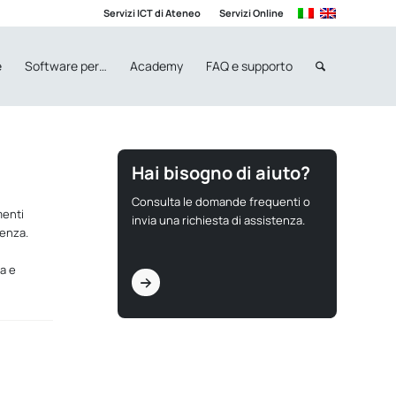
Servizi ICT di Ateneo
Servizi Online
e
Software per…
Academy
FAQ e supporto
Hai bisogno di aiuto?
Consulta le domande frequenti o
menti
invia una richiesta di assistenza.
tenza.
za e