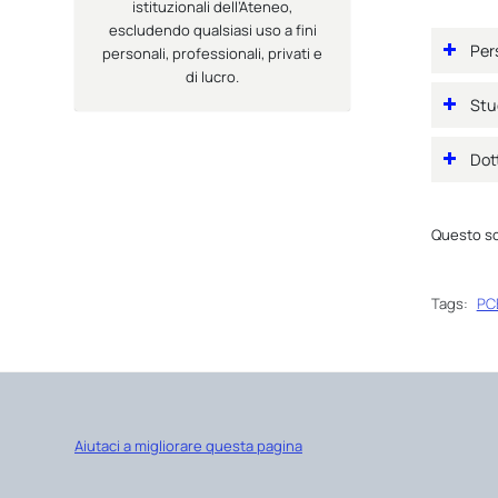
istituzionali dell’Ateneo,
escludendo qualsiasi uso a fini
Per
personali, professionali, privati e
di lucro.
Stu
Dot
Questo so
Tags:
PC
Aiutaci a migliorare questa pagina