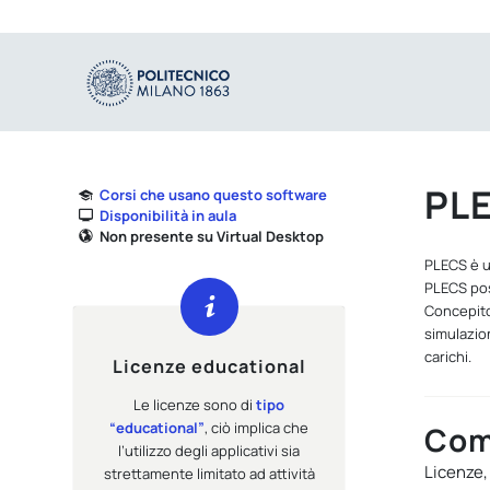
PL
Corsi che usano questo software
Disponibilità in aula
Non presente su Virtual Desktop
PLECS è un
PLECS pos
Concepito
simulazion
carichi.
Licenze educational
Le licenze sono di
tipo
“educational”
, ciò implica che
Com
l’utilizzo degli applicativi sia
Licenze,
strettamente limitato ad attività